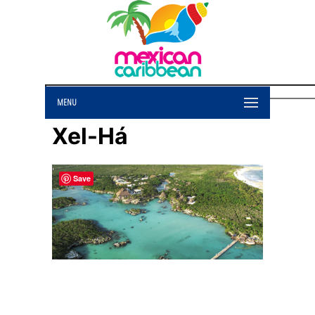
MENU
Xel-Há
Save