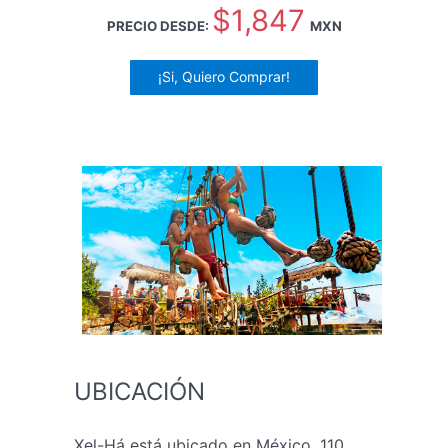
$1,847
PRECIO DESDE:
MXN
¡Si, Quiero Comprar!
UBICACIÓN
Xel-Há está ubicado en México, 110