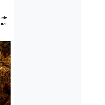
vuela
ural