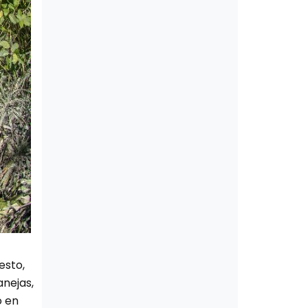
esto,
anejas,
o en