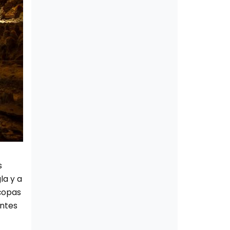
s
la y a
 copas
antes