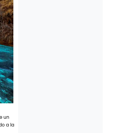
e un
do a la