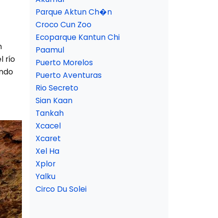
Parque Aktun Ch�n
Croco Cun Zoo
Ecoparque Kantun Chi
n
Paamul
l río
Puerto Morelos
ando
Puerto Aventuras
Rio Secreto
Sian Kaan
Tankah
Xcacel
Xcaret
Xel Ha
Xplor
Yalku
Circo Du Solei