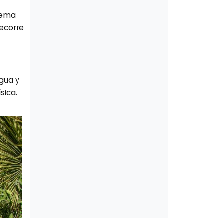
 Rema
Recorre
agua y
sica.