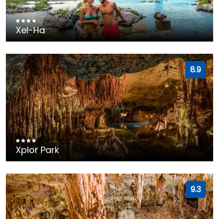
Xel-Ha
8.9
Xplor Park
9.3